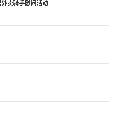
展外卖骑手慰问活动
！