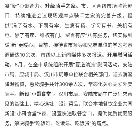
凝“新”心聚合力。
升级骑手之家。
市、区两级市场监管部
门，持续推进会议现场观摩点骑手之家的完善升级，提
供“渴了有水、下雨有伞、生病有药、学习有书、关机有
电、累了有座、维权有门、留言有应”八有服务，切实做到
暖“新”更暖心。目前，接待省市领导和兄弟单位的学习考察
调研达10余次，市级以上新闻媒体多次报道。
开展慰问活
动。
8月，在全市系统组织开展“夏送清凉”慰问活动，安陆
市局、应城市局、汉川市局等单位联合相关部门，送去消暑
降温物资，惠及骑手共计300余人次，常态化关心关爱外卖
骑手。
新设“小哥食堂”。
汉川市局、安陆市局在广泛征求意
见的基础上，精心选址，设计菜品，联合本地餐饮企业共同
新设“小哥食堂”8家，设置快速取餐窗口，提供优质优惠服
务，解决骑手“吃饭难、吃饭急、吃饭贵”的痛点。