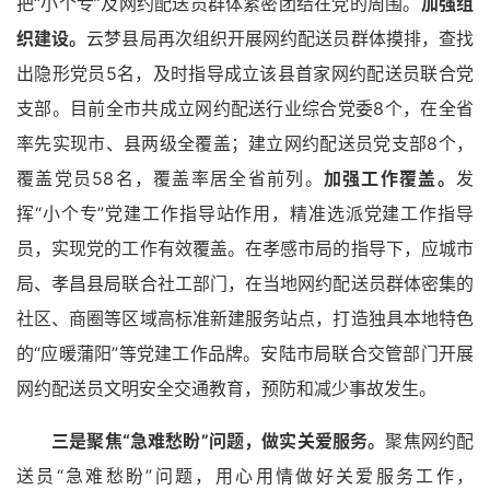
把“小个专”及网约配送员群体紧密团结在党的周围。
加强组
织建设。
云梦县局再次组织开展网约配送员群体摸排，查找
出隐形党员5名，及时指导成立该县首家网约配送员联合党
支部。目前全市共成立网约配送行业综合党委8个，在全省
率先实现市、县两级全覆盖；建立网约配送员党支部8个，
覆盖党员58名，覆盖率居全省前列。
加强工作覆盖。
发
挥“小个专”党建工作指导站作用，精准选派党建工作指导
员，实现党的工作有效覆盖。在孝感市局的指导下，应城市
局、孝昌县局联合社工部门，在当地网约配送员群体密集的
社区、商圈等区域高标准新建服务站点，打造独具本地特色
的“应暖蒲阳”等党建工作品牌。安陆市局联合交管部门开展
网约配送员文明安全交通教育，预防和减少事故发生。
三是聚焦“急难愁盼”问题，
做实关爱服务
。
聚焦网约配
送员“急难愁盼”问题，用心用情做好关爱服务工作，