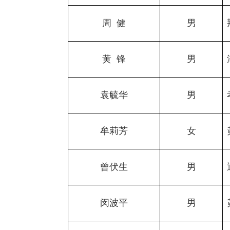
周
健
男
黄
锋
男
袁毓华
男
牟莉芳
女
曾伏生
男
闵波平
男