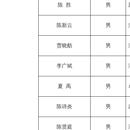
陈
胜
男
陈新云
男
贾晓舫
男
李广斌
男
夏
禹
男
陈诗炎
男
陈贤庭
男