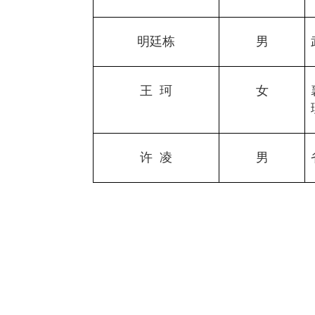
明廷栋
男
王
珂
女
许
凌
男