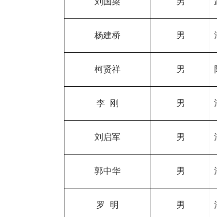
刘国梁
男
杨建桥
男
柯贤祥
男
李
刚
男
刘启军
男
郭中华
男
罗
明
男